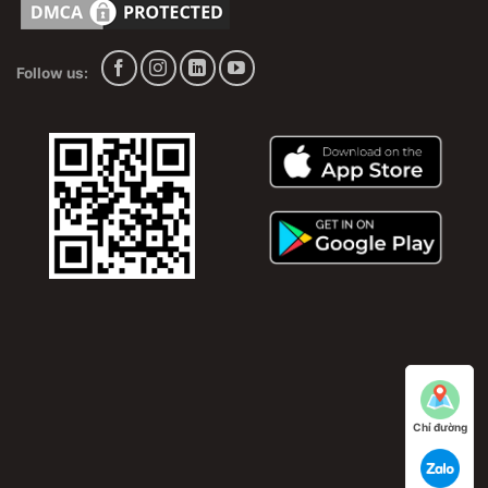
trường, máy lạnh tủ đứng, máy lạnh âm tường và bơm
ga R22, ga R32, ga R410A
Follow us:
Chỉ đường