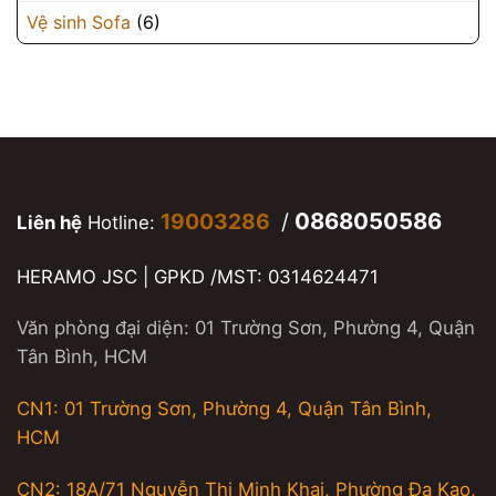
Vệ sinh Sofa
(6)
0868050586
19003286
/
Liên hệ
Hotline:
HERAMO JSC | GPKD /MST: 0314624471
Văn phòng đại diện: 01 Trường Sơn, Phường 4, Quận
Tân Bình, HCM
CN1: 01 Trường Sơn, Phường 4, Quận Tân Bình,
HCM
CN2: 18A/71 Nguyễn Thị Minh Khai, Phường Đa Kao,