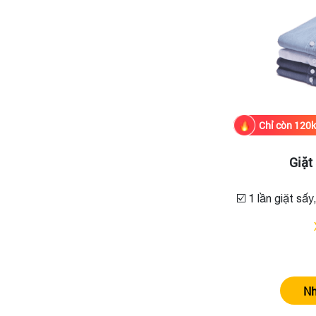
Chỉ còn 120k/
Giặt
☑️ 1 lần giặt sấy
Nh