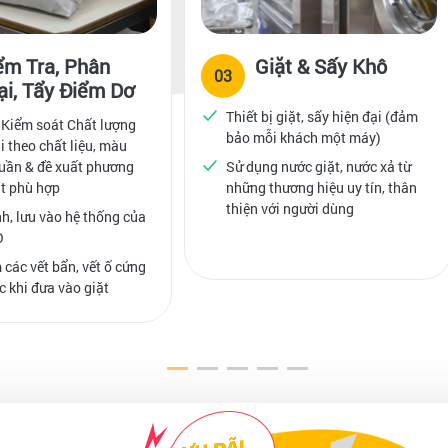
ểm Tra, Phân
Giặt & Sấy Khô
03
ại, Tẩy Điểm Dơ
Thiết bị giặt, sấy hiện đại (đảm
 Kiểm soát Chất lượng
bảo mỗi khách một máy)
i theo chất liệu, màu
uần & đề xuất phương
Sử dụng nước giặt, nước xả từ
t phù hợp
những thương hiệu uy tín, thân
thiện với người dùng
h, lưu vào hệ thống của
O
 các vết bẩn, vết ố cứng
c khi đưa vào giặt