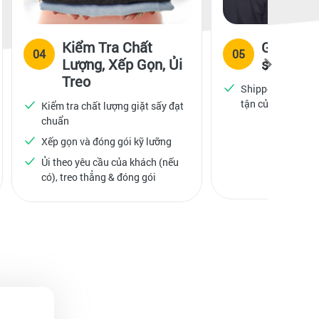
Kiểm Tra Chất
Giao lại
04
05
Lượng, Xếp Gọn, Ủi
sinh sạc
Treo
Shipper liên hệ hẹ
tận cửa nhà cho 
Kiểm tra chất lượng giặt sấy đạt
chuẩn
Xếp gọn và đóng gói kỹ lưỡng
Ủi theo yêu cầu của khách (nếu
có), treo thẳng & đóng gói