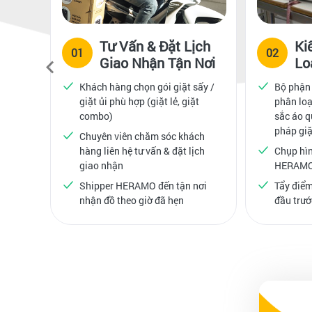
Tư Vấn & Đặt Lịch
Ki
01
02
Giao Nhận Tận Nơi
Lo
Khách hàng chọn gói giặt sấy /
Bộ phận
giặt ủi phù hợp (giặt lẻ, giặt
phân loạ
combo)
sắc áo q
pháp giặ
Chuyên viên chăm sóc khách
hàng liên hệ tư vấn & đặt lịch
Chụp hìn
giao nhận
HERAM
Shipper HERAMO đến tận nơi
Tẩy điểm
nhận đồ theo giờ đã hẹn
đầu trướ