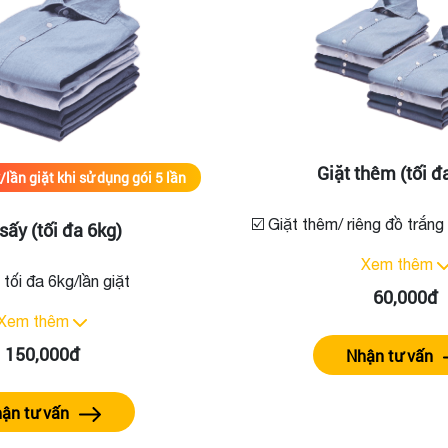
Giặt thêm (tối đ
lần giặt khi sử dụng gói 5 lần
☑️ Giặt thêm/ riêng đồ trắng
 sấy (tối đa 6kg)
Xem thêm
, tối đa 6kg/lần giặt
60,000đ
Xem thêm
150,000đ
Nhận tư vấn
ận tư vấn