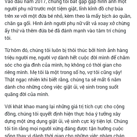
Vào đầu năm 2017, chúng tôi bắt gặp gặp hình ảnh một
người phụ nữ trước một tiệm giặt, lỉnh kỉnh đồ chợ búa
trên xe với một đứa bé nhỏ, kèm theo là mấy bịch áo quần,
chăn ga gối. Hình ảnh người phụ nữ vất vả xoay xở chừng
ấy thứ và thêm đứa bé đã đánh mạnh vào tâm trí chúng
tôi.
Từ hôm đó, chúng tôi luôn bị thôi thúc bởi hình ảnh hàng
triệu người mẹ, người vợ dành hết cuộc đời mình để chăm
sóc cho gia đình của mình, họ không có thời gian cho
riêng mình. Mẹ tôi là một trong số họ, vợ tôi cũng vậy!
Thật ngạc nhiên khi biết rằng, chúng ta sẽ mất 6 năm
dành cho những công việc giặt ủi, vệ sinh trong suốt
quãng đời của mình.
Với khát khao mang lại những giá trị tích cực cho cộng
đồng, chúng tôi quyết định hiện thực hóa ý tưởng xây
dựng một ứng dụng giặt ủi, vệ sinh cực kỳ tiện lợi. Chúng
tôi tin rằng mọi người xứng đáng được tận hưởng cuộc
sống thay vì dành thời gian cho những việc nhàm chán.