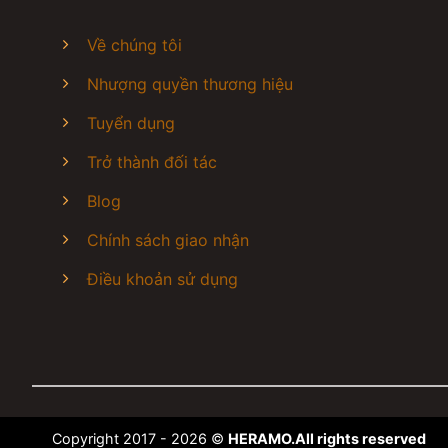
chuẩn, vệ sinh các chất liệu giày da lộn , giày da, g
sơn nhuộm giày, xịt nano chống thấm bảo vệ giày Vệ s
Về chúng tôi
đầy đủ các dịch vụ sơn, nhuộm, đánh xi, thay khóa 
giường, gối ôm, topper, thảm phòng khách, thảm văn
Nhượng quyền thương hiệu
đứng, máy lạnh âm tường và bơm ga R22, ga R32, 
Tuyển dụng
Trở thành đối tác
Blog
Chính sách giao nhận
Điều khoản sử dụng
Copyright 2017 - 2026 ©
HERAMO.All rights reserved