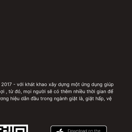
 2017 - với khát khao xây dựng một ứng dụng giúp
 lợi , từ đó, mọi người sẽ có thêm nhiều thời gian để
g hiệu dẫn đầu trong ngành giặt là, giặt hấp, vệ
 tin dùng. Tại HERAMO, khách hàng có thể đặt tất cả
là, ủi treo linh hoạt Giặt hấp, giặt khô: chăm sóc tú
drap, giặt hấp phụ kiện thời trang như nón, khăn
úi xách laptop Vệ sinh giặt giày: clean giày tiêu