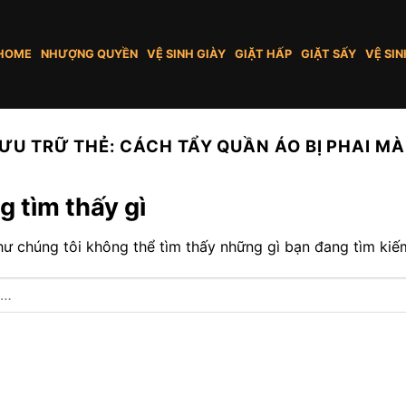
HOME
NHƯỢNG QUYỀN
VỆ SINH GIÀY
GIẶT HẤP
GIẶT SẤY
VỆ SIN
ƯU TRỮ THẺ:
CÁCH TẨY QUẦN ÁO BỊ PHAI M
 tìm thấy gì
ư chúng tôi không thể tìm thấy những gì bạn đang tìm kiếm.