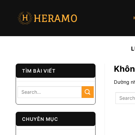
Bỏ
qua
nội
dung
L
Không
TÌM BÀI VIẾT
Dường nh
CHUYÊN MỤC