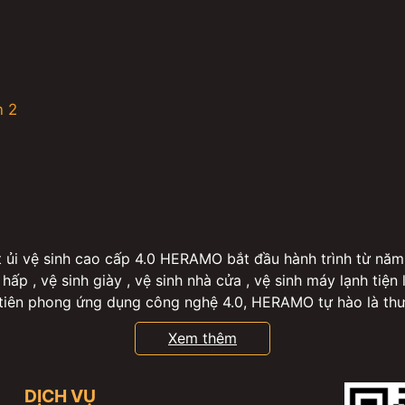
n 2
i vệ sinh cao cấp 4.0 HERAMO bắt đầu hành trình từ năm
 hấp , vệ sinh giày , vệ sinh nhà cửa , vệ sinh máy lạnh tiện
iên phong ứng dụng công nghệ 4.0, HERAMO tự hào là thươn
vệ sinh máy lạnh tại TP.Hồ Chí Minh với 60,000+ khách hàng
Xem thêm
ặt sấy, giặt ủi : các gói giặt lẻ, gói giặt đồ theo tháng, gói 
giặt hấp áo dài, váy đầm , giặt hấp gấu bông, chăn mền gối 
đồ đặc biệt khác như Kimono, Hanbok v.v..., giặt hấp balo, t
DỊCH VỤ