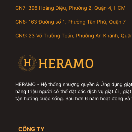
CN7: 398 Hoàng Diệu, Phường 2, Quận 4, HCM
CN8: 163 Đường số 1, Phường Tân Phú, Quận 7
CN9: 23 Võ Trường Toản, Phường An Khánh, Quậ
HERAMO - Hệ thống nhượng quyền & Ứng dụng giặt ủ
hàng triệu người có thể đặt các dịch vụ giặt ủi , giặt
tận hưởng cuộc sống. Sau hơn 6 năm hoạt động và t
sinh chăm sóc giày, vệ sinh sofa, nệm, rèm, thảm, 
dịch vụ giặt ủi, vệ sinh chỉ với một chạm duy nhất: Gi
quần áo toàn diện từ giặt hấp sơ mi, vest, comple, 
choàng cổ, cà vạt, găng tay boxing, giặt hấp các bộ 
CÔNG TY