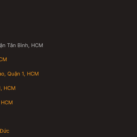
uận Tân Bình, HCM
HCM
ao, Quận 1, HCM
1, HCM
, HCM
 Đức