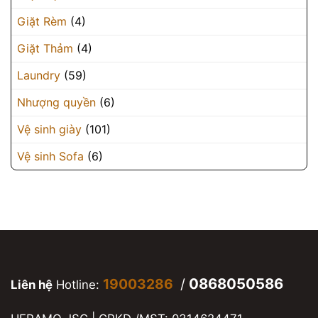
Giặt Rèm
(4)
Giặt Thảm
(4)
Laundry
(59)
Nhượng quyền
(6)
Vệ sinh giày
(101)
Vệ sinh Sofa
(6)
0868050586
19003286
/
Liên hệ
Hotline: