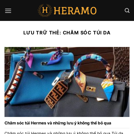
Bỏ
qua
nội
dung
LƯU TRỮ THẺ:
CHĂM SÓC TÚI DA
Chăm sóc túi Hermes và những lưu ý không thể bỏ qua
Chăm sóc túi Hermes và những lưu ý không thể bỏ qua Túi da