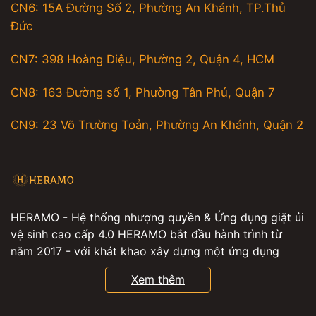
CN6: 15A Đường Số 2, Phường An Khánh, TP.Thủ
Đức
CN7: 398 Hoàng Diệu, Phường 2, Quận 4, HCM
CN8: 163 Đường số 1, Phường Tân Phú, Quận 7
CN9: 23 Võ Trường Toản, Phường An Khánh, Quận 2
HERAMO - Hệ thống nhượng quyền & Ứng dụng giặt ủi
vệ sinh cao cấp 4.0 HERAMO bắt đầu hành trình từ
năm 2017 - với khát khao xây dựng một ứng dụng
giúp hàng triệu người có thể đặt các dịch vụ giặt ủi ,
Xem thêm
giặt hấp , vệ sinh giày , vệ sinh nhà cửa , vệ sinh máy
lạnh tiện lợi , từ đó, mọi người sẽ có thêm nhiều thời