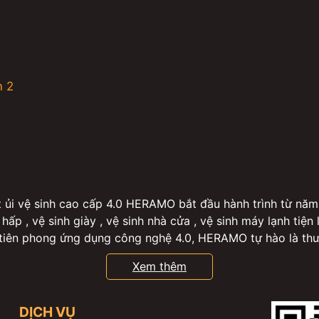
n 2
i vệ sinh cao cấp 4.0 HERAMO bắt đầu hành trình từ năm
 hấp , vệ sinh giày , vệ sinh nhà cửa , vệ sinh máy lạnh tiện
iên phong ứng dụng công nghệ 4.0, HERAMO tự hào là thươn
vệ sinh máy lạnh tại TP.Hồ Chí Minh với 60,000+ khách hàng
Xem thêm
ặt sấy, giặt ủi : các gói giặt lẻ, gói giặt đồ theo tháng, gói 
giặt hấp áo dài, váy đầm , giặt hấp gấu bông, chăn mền gối 
đồ đặc biệt khác như Kimono, Hanbok v.v..., giặt hấp balo, t
DỊCH VỤ