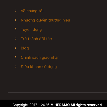
chuẩn, vệ sinh các chất liệu giày da lộn , giày da, g
sơn nhuộm giày, xịt nano chống thấm bảo vệ giày Vệ s
Về chúng tôi
đầy đủ các dịch vụ sơn, nhuộm, đánh xi, thay khóa 
giường, gối ôm, topper, thảm phòng khách, thảm văn
Nhượng quyền thương hiệu
đứng, máy lạnh âm tường và bơm ga R22, ga R32, 
Tuyển dụng
Trở thành đối tác
Blog
Chính sách giao nhận
Điều khoản sử dụng
Copyright 2017 - 2026 ©
HERAMO.All rights reserved