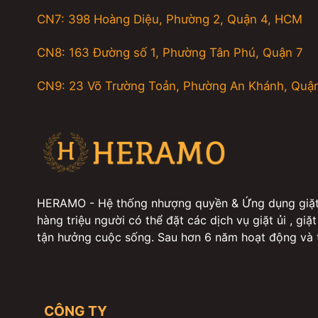
CN7: 398 Hoàng Diệu, Phường 2, Quận 4, HCM
CN8: 163 Đường số 1, Phường Tân Phú, Quận 7
CN9: 23 Võ Trường Toản, Phường An Khánh, Quậ
HERAMO - Hệ thống nhượng quyền & Ứng dụng giặt ủ
hàng triệu người có thể đặt các dịch vụ giặt ủi , giặt
tận hưởng cuộc sống. Sau hơn 6 năm hoạt động và t
sinh chăm sóc giày, vệ sinh sofa, nệm, rèm, thảm, 
dịch vụ giặt ủi, vệ sinh chỉ với một chạm duy nhất: Gi
quần áo toàn diện từ giặt hấp sơ mi, vest, comple, 
choàng cổ, cà vạt, găng tay boxing, giặt hấp các bộ 
CÔNG TY