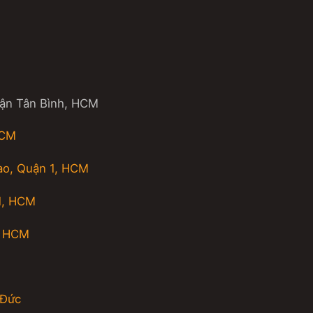
uận Tân Bình, HCM
HCM
ao, Quận 1, HCM
1, HCM
, HCM
 Đức