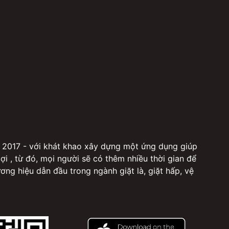
 2017 - với khát khao xây dựng một ứng dụng giúp
 lợi , từ đó, mọi người sẽ có thêm nhiều thời gian để
g hiệu dẫn đầu trong ngành giặt là, giặt hấp, vệ
 tin dùng. Tại HERAMO, khách hàng có thể đặt tất cả
là, ủi treo linh hoạt Giặt hấp, giặt khô: chăm sóc tú
drap, giặt hấp phụ kiện thời trang như nón, khăn
úi xách laptop Vệ sinh giặt giày: clean giày tiêu