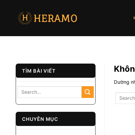
Bỏ
qua
nội
dung
Không
TÌM BÀI VIẾT
Dường nh
CHUYÊN MỤC