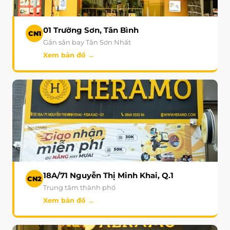
01 Trường Sơn, Tân Bình
CN1
Gần sân bay Tân Sơn Nhất
Xem bản đồ →
18A/71 Nguyễn Thị Minh Khai, Q.1
CN2
Trung tâm thành phố
Xem bản đồ →