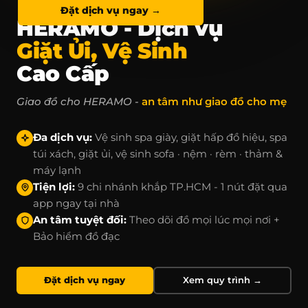
Đặt dịch vụ ngay →
HERAMO - Dịch vụ
Giặt Ủi, Vệ Sinh
Cao Cấp
Giao đồ cho HERAMO -
an tâm như giao đồ cho mẹ
Đa dịch vụ:
Vệ sinh spa giày, giặt hấp đồ hiệu, spa
túi xách, giặt ủi, vệ sinh sofa · nệm · rèm · thảm &
máy lạnh
Tiện lợi:
9 chi nhánh khắp TP.HCM - 1 nút đặt qua
app ngay tại nhà
An tâm tuyệt đối:
Theo dõi đồ mọi lúc mọi nơi +
Bảo hiểm đồ đạc
Đặt dịch vụ ngay
Xem quy trình →