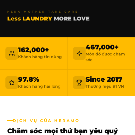
HERA-MOTHER TAKE CARE
Less LAUNDRY
MORE LOVE
467,000+
162,000+
Món đồ được chăm
Khách hàng tin dùng
sóc
97.8%
Since 2017
Khách hàng hài lòng
Thương hiệu #1 VN
DỊCH VỤ CỦA HERAMO
Chăm sóc mọi thứ bạn yêu quý