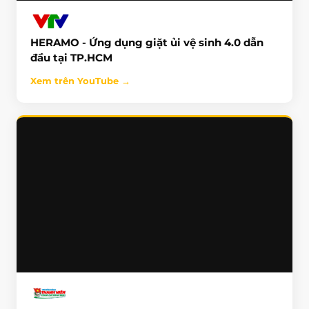
HERAMO - Ứng dụng giặt ủi vệ sinh 4.0 dẫn
NHẤN ĐỂ XEM
đầu tại TP.HCM
Xem trên YouTube →