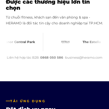
Được các thương hiệu lớn tin
chọn
Từ chuỗi fitness, khách sạn đến văn phòng & spa -
HERAMO là đối tác tin cậy cho doanh nghiệp tại TP.HCM.
The Estella
H
Liên hệ hợp tác B2B:
0868 050 586
· business@heramo.com
TẢI ỨNG DỤNG