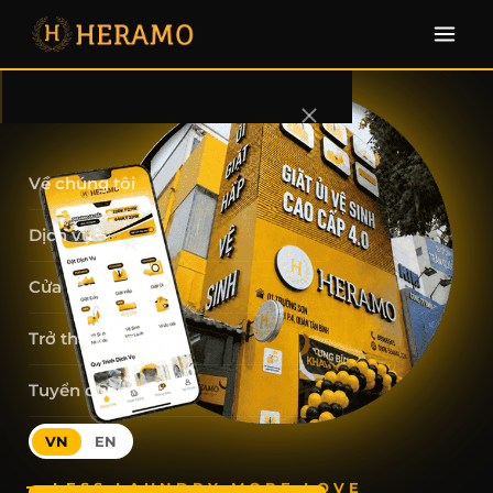
Freeship 2 chiều tối đa 50K cho đơn
×
ƯU ĐÃI
Lấy mã ngay
đầu tiên
Về chúng tôi
Dịch vụ
Cửa hàng
Trở thành đối tác
Tuyển dụng
VN
EN
LESS LAUNDRY MORE LOVE