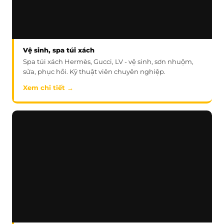
Vệ sinh, spa túi xách
Spa túi xách Hermès, Gucci, LV - vệ sinh, sơn nhuộm,
sửa, phục hồi. Kỹ thuật viên chuyên nghiệp.
Xem chi tiết →