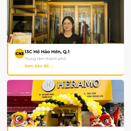
13C Hồ Hảo Hớn, Q.1
CN3
Trung tâm thành phố
Xem bản đồ →