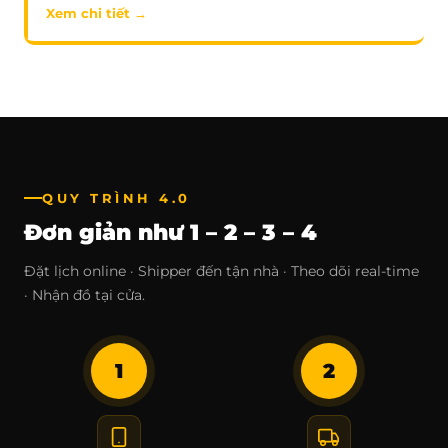
Xem chi tiết →
QUY TRÌNH 4.0
Đơn giản như 1 – 2 – 3 – 4
Đặt lịch online · Shipper đến tận nhà · Theo dõi real-time
· Nhận đồ tại cửa.
1
2