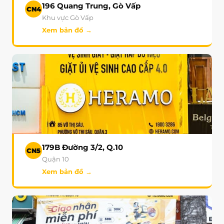
196 Quang Trung, Gò Vấp
CN4
Khu vực Gò Vấp
Xem bản đồ →
179B Đường 3/2, Q.10
CN5
Quận 10
Xem bản đồ →