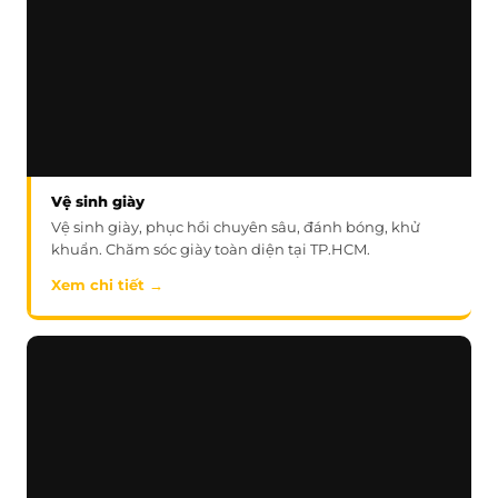
Vệ sinh giày
Vệ sinh giày, phục hồi chuyên sâu, đánh bóng, khử
khuẩn. Chăm sóc giày toàn diện tại TP.HCM.
Xem chi tiết →