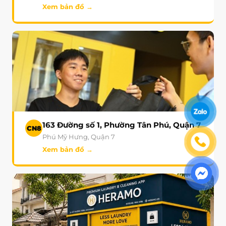
Xem bản đồ →
163 Đường số 1, Phường Tân Phú, Quận 7
CN8
Phú Mỹ Hưng, Quận 7
Xem bản đồ →