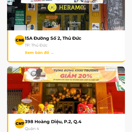
15A Đường Số 2, Thủ Đức
CN6
TP. Thủ Đức
Xem bản đồ →
398 Hoàng Diệu, P.2, Q.4
CN7
Quận 4