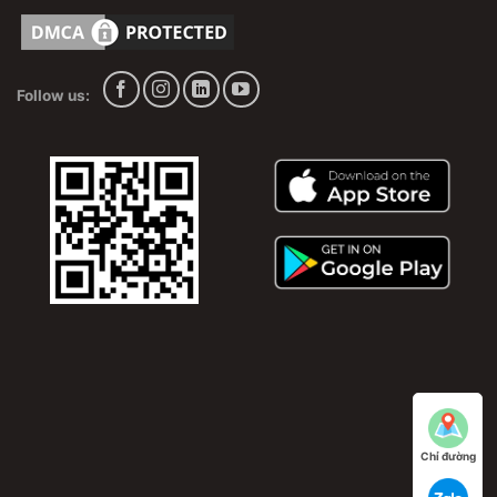
trường, máy lạnh tủ đứng, máy lạnh âm tường và bơm
ga R22, ga R32, ga R410A
Follow us:
Chỉ đường