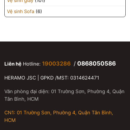
Vệ sinh giày
(101)
Vệ sinh Sofa
(6)
0868050586
19003286
/
Liên hệ
Hotline:
HERAMO JSC | GPKD /MST: 0314624471
Văn phòng đại diện: 01 Trường Sơn, Phường 4, Quận
Tân Bình, HCM
CN1: 01 Trường Sơn, Phường 4, Quận Tân Bình,
HCM