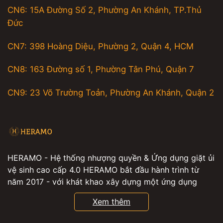
CN6: 15A Đường Số 2, Phường An Khánh, TP.Thủ
Đức
CN7: 398 Hoàng Diệu, Phường 2, Quận 4, HCM
CN8: 163 Đường số 1, Phường Tân Phú, Quận 7
CN9: 23 Võ Trường Toản, Phường An Khánh, Quận 2
HERAMO - Hệ thống nhượng quyền & Ứng dụng giặt ủi
vệ sinh cao cấp 4.0 HERAMO bắt đầu hành trình từ
năm 2017 - với khát khao xây dựng một ứng dụng
giúp hàng triệu người có thể đặt các dịch vụ giặt ủi ,
Xem thêm
giặt hấp , vệ sinh giày , vệ sinh nhà cửa , vệ sinh máy
lạnh tiện lợi , từ đó, mọi người sẽ có thêm nhiều thời