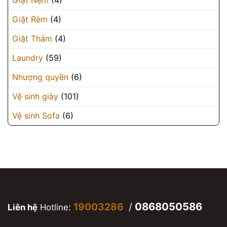
Giặt Nệm
(4)
Giặt Rèm
(4)
Giặt Thảm
(4)
Laundry
(59)
Nhượng quyền
(6)
Vệ sinh giày
(101)
Vệ sinh Sofa
(6)
0868050586
19003286
/
Liên hệ
Hotline: