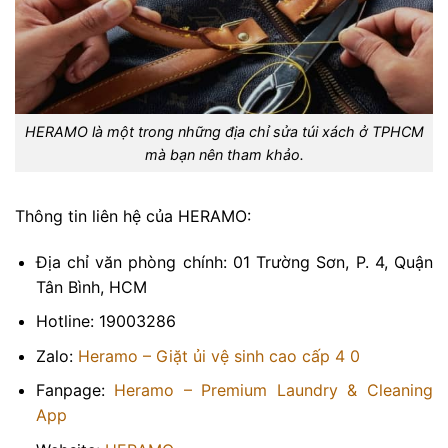
HERAMO là một trong những địa chỉ sửa túi xách ở TPHCM
mà bạn nên tham khảo.
Thông tin liên hệ của HERAMO:
Địa chỉ văn phòng chính: 01 Trường Sơn, P. 4, Quận
Tân Bình, HCM
Hotline: 19003286
Zalo:
Heramo – Giặt ủi vệ sinh cao cấp 4 0
Fanpage:
Heramo – Premium Laundry & Cleaning
App