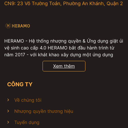
CN9: 23 Võ Trường Toản, Phường An Khánh, Quận 2
HERAMO - Hệ thống nhượng quyền & Ứng dụng giặt ủi
vệ sinh cao cấp 4.0 HERAMO bắt đầu hành trình từ
năm 2017 - với khát khao xây dựng một ứng dụng
giúp hàng triệu người có thể đặt các dịch vụ giặt ủi ,
Xem thêm
giặt hấp , vệ sinh giày , vệ sinh nhà cửa , vệ sinh máy
lạnh tiện lợi , từ đó, mọi người sẽ có thêm nhiều thời
gian để tận hưởng cuộc sống. Sau hơn 6 năm hoạt
CÔNG TY
động và tiên phong ứng dụng công nghệ 4.0, HERAMO
tự hào là thương hiệu dẫn đầu trong ngành giặt là, giặt
Về chúng tôi
hấp, vệ sinh chăm sóc giày, vệ sinh sofa, nệm, rèm,
thảm, vệ sinh máy lạnh tại TP.Hồ Chí Minh với 60,000+
Nhượng quyền thương hiệu
khách hàng tin dùng. Tại HERAMO, khách hàng có thể
Tuyển dụng
đặt tất cả dịch vụ giặt ủi, vệ sinh chỉ với một chạm duy