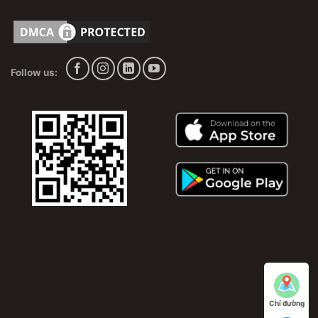
sinh máy lạnh : đa dạng các dòng máy lạnh treo
trường, máy lạnh tủ đứng, máy lạnh âm tường và bơm
ga R22, ga R32, ga R410A
Follow us:
Chỉ đường