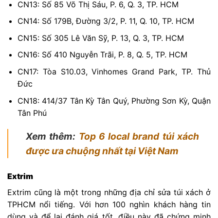
CN13: Số 85 Võ Thị Sáu, P. 6, Q. 3, TP. HCM
CN14: Số 179B, Đường 3/2, P. 11, Q. 10, TP. HCM
CN15: Số 305 Lê Văn Sỹ, P. 13, Q. 3, TP. HCM
CN16: Số 410 Nguyễn Trãi, P. 8, Q. 5, TP. HCM
CN17: Tòa S10.03, Vinhomes Grand Park, TP. Thủ
Đức
CN
18: 414/37 Tân Kỳ Tân Quý, Phường Sơn Kỳ, Quận
Tân Phú
Xem thêm:
Top 6 local brand túi xách
được ưa chuộng nhất tại Việt Nam
Extrim
Extrim cũng là một trong những địa chỉ sửa túi xách ở
TPHCM nổi tiếng. Với hơn 100 nghìn khách hàng tin
dùng và để lại đánh giá tốt, điều này đã chứng minh