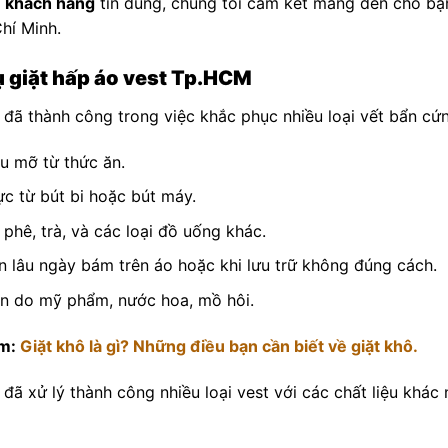
 khách hàng
tin dùng, chúng tôi cam kết mang đến cho bạn 
hí Minh.
ụ giặt hấp áo vest Tp.HCM
ã thành công trong việc khắc phục nhiều loại vết bẩn cứn
u mỡ từ thức ăn.
c từ bút bi hoặc bút máy.
 phê, trà, và các loại đồ uống khác.
n lâu ngày bám trên áo hoặc khi lưu trữ không đúng cách.
n do mỹ phẩm, nước hoa, mồ hôi.
m:
Giặt khô là gì? Những điều bạn cần biết về giặt khô.
ã xử lý thành công nhiều loại vest với các chất liệu khác