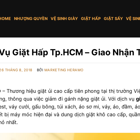
HOME
NHƯỢNG QUYỀN
VỆ SINH GIÀY
GIẶT HẤP
GIẶT SẤY
VỆ SIN
Vụ Giặt Hấp Tp.HCM – Giao Nhận T
26 THÁNG 8, 2018
BỞI
MARKETING HERAMO
O
– Thương hiệu giặt ủi cao cấp tiên phong tại thị trường 
g, thông qua việc giảm đi gánh nặng giặt ủi. Với dịch vụ
g
st, váy cưới, gấu bông, túi xách, áo sơ mi, váy, áo, đầm, 
iết bị máy móc hiện đại và dung dịch giặt khô cao cấp, qu
nhỏ nhất.