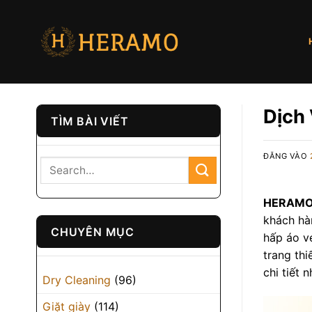
Bỏ
qua
nội
dung
Dịch 
TÌM BÀI VIẾT
ĐĂNG VÀO
HERAM
khách hàn
CHUYÊN MỤC
hấp áo ve
trang th
chi tiết 
Dry Cleaning
(96)
Giặt giày
(114)