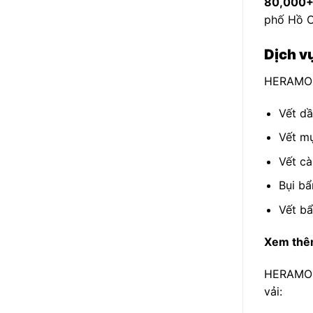
80,000+
phố Hồ C
Dịch v
HERAMO đ
Vết dầ
Vết mự
Vết cà
Bụi bẩ
Vết bẩ
Xem thê
HERAMO đ
vải: