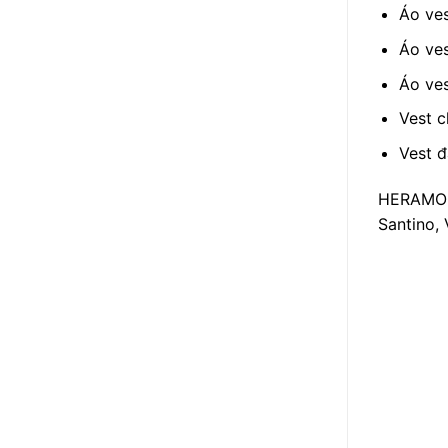
Áo ves
Áo ves
Áo ves
Vest c
Vest đ
HERAMO t
Santino, 