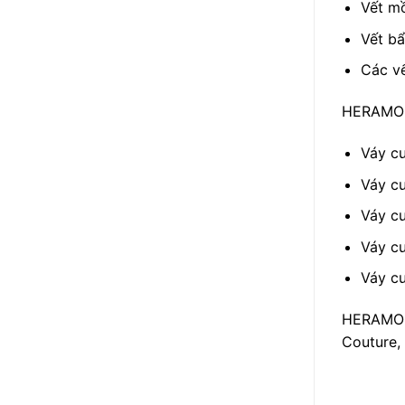
Vết mồ
Vết bẩ
Các v
HERAMO c
Váy cư
Váy cư
Váy cư
Váy cư
Váy cư
HERAMO đ
Couture, 