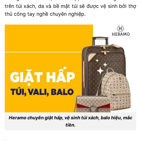
trên túi xách, da và bề mặt túi sẽ được vệ sinh bởi thợ
thủ công tay nghề chuyên nghiệp.
Heramo chuyên giặt hấp, vệ sinh túi xách, balo hiệu, mắc
tiền.