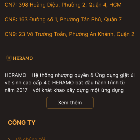
CN7: 398 Hoàng Diệu, Phường 2, Quận 4, HCM
CN8: 163 Đường số 1, Phường Tân Phú, Quận 7
CN9: 23 Võ Trường Toản, Phường An Khánh, Quận 2
HERAMO - Hệ thống nhượng quyền & Ứng dụng giặt ủi
vệ sinh cao cấp 4.0 HERAMO bắt đầu hành trình từ
năm 2017 - với khát khao xây dựng một ứng dụng
giúp hàng triệu người có thể đặt các dịch vụ giặt ủi ,
Xem thêm
giặt hấp , vệ sinh giày , vệ sinh nhà cửa , vệ sinh máy
lạnh tiện lợi , từ đó, mọi người sẽ có thêm nhiều thời
gian để tận hưởng cuộc sống. Sau hơn 6 năm hoạt
CÔNG TY
động và tiên phong ứng dụng công nghệ 4.0, HERAMO
tự hào là thương hiệu dẫn đầu trong ngành giặt là, giặt
Về chúng tôi