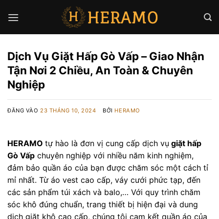
Bỏ
qua
nội
dung
Dịch Vụ Giặt Hấp Gò Vấp – Giao Nhận
Tận Nơi 2 Chiều, An Toàn & Chuyên
Nghiệp
ĐĂNG VÀO
23 THÁNG 10, 2024
BỞI
HERAMO
HERAMO
tự hào là đơn vị cung cấp dịch vụ
giặt hấp
Gò Vấp
chuyên nghiệp với nhiều năm kinh nghiệm,
đảm bảo quần áo của bạn được chăm sóc một cách tỉ
mỉ nhất. Từ áo vest cao cấp, váy cưới phức tạp, đến
các sản phẩm túi xách và balo,… Với quy trình chăm
sóc khô đúng chuẩn, trang thiết bị hiện đại và dung
dịch giặt khô cao cấp, chúng tôi cam kết quần áo của