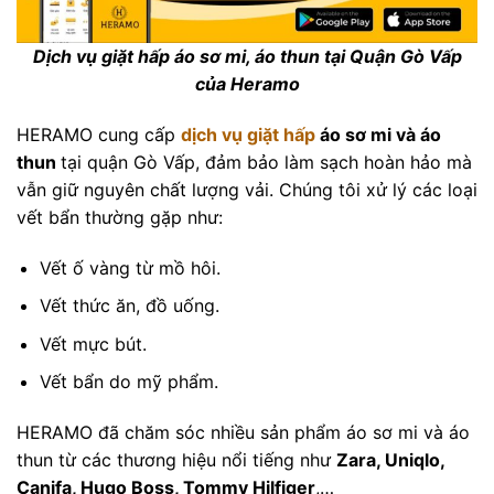
Dịch vụ giặt hấp áo sơ mi, áo thun tại Quận Gò Vấp
của Heramo
HERAMO cung cấp
dịch vụ giặt hấp
áo sơ mi và áo
thun
tại quận Gò Vấp, đảm bảo làm sạch hoàn hảo mà
vẫn giữ nguyên chất lượng vải. Chúng tôi xử lý các loại
vết bẩn thường gặp như:
Vết ố vàng từ mồ hôi.
Vết thức ăn, đồ uống.
Vết mực bút.
Vết bẩn do mỹ phẩm.
HERAMO đã chăm sóc nhiều sản phẩm áo sơ mi và áo
thun từ các thương hiệu nổi tiếng như
Zara, Uniqlo,
Canifa, Hugo Boss, Tommy Hilfiger
,…