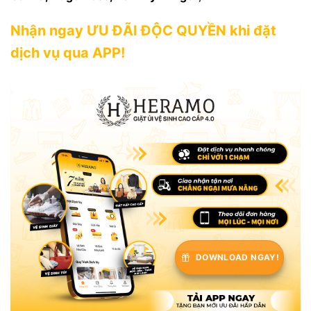
Nhận ngay ƯU ĐÃI ĐỘC QUYỀN khi đặt
dịch vụ qua APP!
DOWNLOAD NGAY!