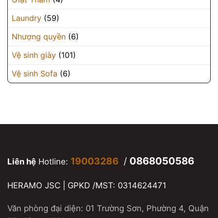
Laundry
(59)
Nhượng quyền
(6)
Vệ sinh giày
(101)
Vệ sinh Sofa
(6)
0868050586
19003286
/
Liên hệ
Hotline:
HERAMO JSC | GPKD /MST: 0314624471
Văn phòng đại diện: 01 Trường Sơn, Phường 4, Quận