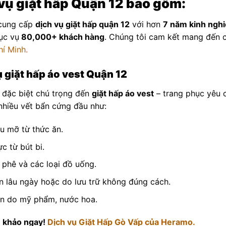
vụ giặt hấp Quận 12 bao gồm:
cung cấp
dịch vụ giặt hấp quận 12
với hơn
7 năm kinh ngh
ục vụ
80,000+ khách hàng
. Chúng tôi cam kết mang đến 
hí Minh.
ụ giặt hấp áo vest Quận 12
ặc biệt chú trọng đến
giặt hấp áo vest
– trang phục yêu c
 nhiều vết bẩn cứng đầu như:
u mỡ từ thức ăn.
c từ bút bi.
 phê và các loại đồ uống.
n lâu ngày hoặc do lưu trữ không đúng cách.
ẩn do mỹ phẩm, nước hoa.
 khảo ngay!
Dịch vụ Giặt Hấp Gò Vấp của Heramo.