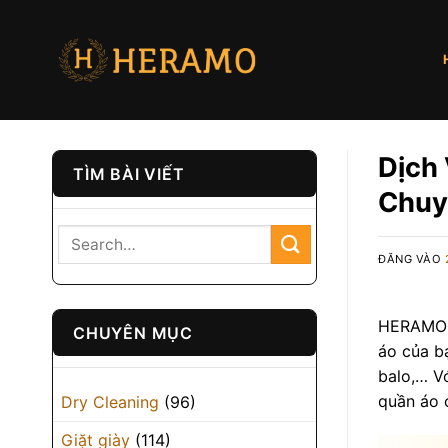
Bỏ
qua
nội
dung
Dịch 
TÌM BÀI VIẾT
Chuy
ĐĂNG VÀO
HERAMO t
CHUYÊN MỤC
áo của b
balo,… Vớ
quần áo 
Dry Cleaning
(96)
Giặt giày
(114)