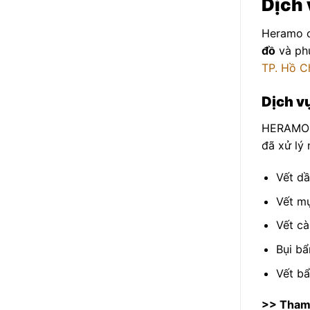
Dịch 
Heramo 
đồ
và ph
TP. Hồ C
Dịch v
HERAMO đ
đã xử lý
Vết dầ
Vết mự
Vết cà
Bụi bẩ
Vết b
>> Tham