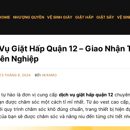
HOME
NHƯỢNG QUYỀN
VỆ SINH GIÀY
GIẶT HẤP
GIẶT SẤY
VỆ SIN
Vụ Giặt Hấp Quận 12 – Giao Nhận T
ên Nghiệp
23 THÁNG 9, 2024
BỞI
HERAMO
ự hào là đơn vị cung cấp
dịch vụ giặt hấp quận 12
chuyên 
ạn được chăm sóc một cách tỉ mỉ nhất. Từ áo vest cao cấp,
i quy trình chăm sóc khô đúng chuẩn, trang thiết bị hiện đ
của bạn sẽ được chăm sóc và nâng niu đến từng chi tiết nh