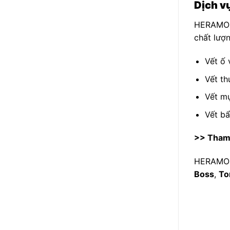
Dịch vụ
HERAMO 
chất lượn
Vết ố 
Vết th
Vết mự
Vết b
>> Tham
HERAMO đ
Boss
,
To