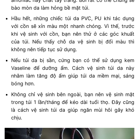
bào mòn da làm hỏng bề mặt túi.
Hầu hết, những chiếc túi da PVC, PU khi tác dụng
với cồn sẽ xỉn màu một nhanh chóng. Vì thế, trước
khi vệ sinh với cồn, bạn nên thử ở các góc khuất
của túi. Nếu thấy chỗ da vệ sinh bị đổi màu thì
không nên tiếp tục sử dụng.
Nếu túi da bị sần, cứng bạn có thể sử dụng kem
Vaseline để dưỡng ẩm. Cách vệ sinh túi da này
nhằm làm tăng độ ẩm giúp túi da mềm mại, sáng
bóng hơn.
Không chỉ vệ sinh bên ngoài, bạn nên vệ sinh mặt
trong túi 1 lần/tháng để kéo dài tuổi thọ. Đây cũng
là cách vệ sinh túi da giúp ngăn mùi hôi gây khó
chịu.