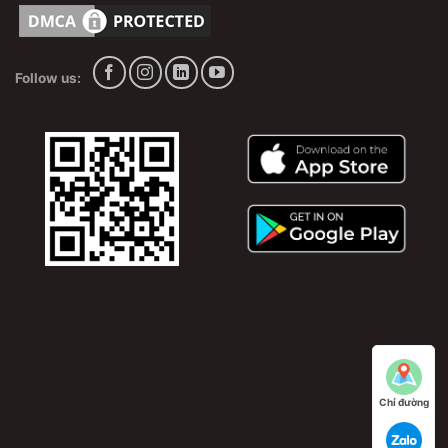
trường, máy lạnh tủ đứng, máy lạnh âm tường và bơm
ga R22, ga R32, ga R410A
Follow us:
Chỉ đường