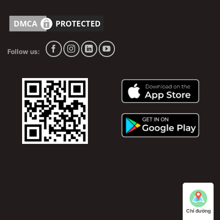
sinh máy lạnh : đa dạng các dòng máy lạnh treo
trường, máy lạnh tủ đứng, máy lạnh âm tường và bơm
ga R22, ga R32, ga R410A
Follow us:
Chỉ đường