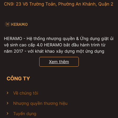
CN9: 23 Võ Trường Toản, Phường An Khánh, Quận 2
HERAMO - Hệ thống nhượng quyền & Ứng dụng giặt ủi
vệ sinh cao cấp 4.0 HERAMO bắt đầu hành trình từ
năm 2017 - với khát khao xây dựng một ứng dụng
giúp hàng triệu người có thể đặt các dịch vụ giặt ủi ,
Xem thêm
giặt hấp , vệ sinh giày , vệ sinh nhà cửa , vệ sinh máy
lạnh tiện lợi , từ đó, mọi người sẽ có thêm nhiều thời
gian để tận hưởng cuộc sống. Sau hơn 6 năm hoạt
CÔNG TY
động và tiên phong ứng dụng công nghệ 4.0, HERAMO
tự hào là thương hiệu dẫn đầu trong ngành giặt là, giặt
Về chúng tôi
hấp, vệ sinh chăm sóc giày, vệ sinh sofa, nệm, rèm,
thảm, vệ sinh máy lạnh tại TP.Hồ Chí Minh với 60,000+
Nhượng quyền thương hiệu
khách hàng tin dùng. Tại HERAMO, khách hàng có thể
Tuyển dụng
đặt tất cả dịch vụ giặt ủi, vệ sinh chỉ với một chạm duy