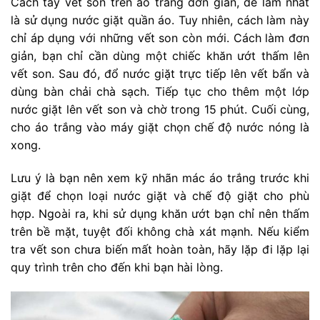
Cách tẩy vết son trên áo trắng đơn giản, dễ làm nhất
là sử dụng nước giặt quần áo. Tuy nhiên, cách làm này
chỉ áp dụng với những vết son còn mới. Cách làm đơn
giản, bạn chỉ cần dùng một chiếc khăn ướt thấm lên
vết son. Sau đó, đổ nước giặt trực tiếp lên vết bẩn và
dùng bàn chải chà sạch. Tiếp tục cho thêm một lớp
nước giặt lên vết son và chờ trong 15 phút. Cuối cùng,
cho áo trắng vào máy giặt chọn chế độ nước nóng là
xong.
Lưu ý là bạn nên xem kỹ nhãn mác áo trắng trước khi
giặt để chọn loại nước giặt và chế độ giặt cho phù
hợp. Ngoài ra, khi sử dụng khăn ướt bạn chỉ nên thấm
trên bề mặt, tuyệt đối không chà xát mạnh. Nếu kiểm
tra vết son chưa biến mất hoàn toàn, hãy lặp đi lặp lại
quy trình trên cho đến khi bạn hài lòng.