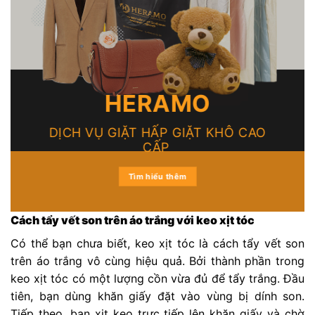
HERAMO
DỊCH VỤ GIẶT HẤP GIẶT KHÔ CAO
CẤP
Tìm hiểu thêm
Cách tẩy vết son trên áo trắng với keo xịt tóc
Có thể bạn chưa biết, keo xịt tóc là cách tẩy vết son
trên áo trắng vô cùng hiệu quả. Bởi thành phần trong
keo xịt tóc có một lượng cồn vừa đủ để tẩy trắng. Đầu
tiên, bạn dùng khăn giấy đặt vào vùng bị dính son.
Tiếp theo, bạn xịt keo trực tiếp lên khăn giấy và chờ